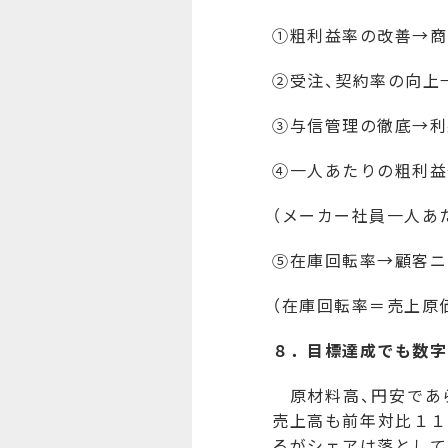
①粗利益率の改善→商
②受注、契約率の向上
③与信管理の徹底→利
④一人あたりの粗利益
（メーカー社員一人あ
⑤在庫回転率→顧客ニ
（在庫回転率＝売上原
８．目標達成でも数字
原材料高、円安であ
売上高も前年対比１１
るがシェアは落として