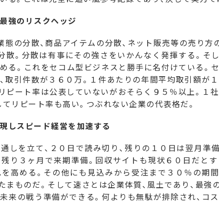
最強のリスクヘッジ
態の分散、商品アイテムの分散、ネット販売等の売り方
分散。分散は有事にその強さをいかんなく発揮する。そ
める。これをセコム型ビジネスと勝手に名付けている。
、取引件数が３６０万。１件あたりの年間平均取引額が
リピート率は公表していないがおそらく９５％以上。１
してリピート率も高い。つぶれない企業の代表格だ。
現しスピード経営を加速する
通しを立て、２０日で読み切り、残りの１０日は翌月準備
り残り３ヶ月で来期準備。回収サイトも現状６０日だとす
化を高める。その他にも見込みから受注まで３０％の期間
たまものだ。そして速さとは企業体質、風土であり、最強
未来の戦う準備ができる。何よりも無駄が排除され、コ