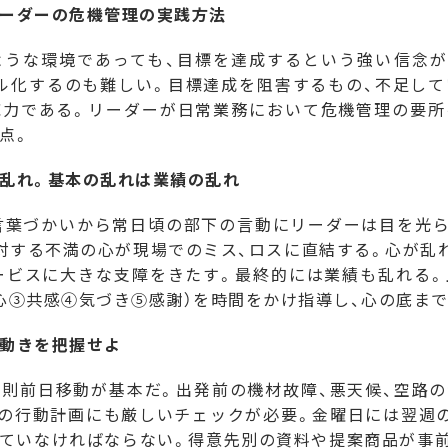
ーダーの危機管理の実践方法
うな環境であっても、目標を達成するという強い信念が
ル化するのも難しい。目標達成を阻害するもの、不足し
応力である。リーダーが日常業務において危機管理の要所
点。
乱れ。基本の乱れは業績の乱れ
言葉づかいから常日頃の部下の言動にリーダーは目を光ら
対する不満の心が現場でのミス、ロスに直結する。心が乱
ービスに大きな支障をきたす。最終的には業績も乱れる
心③共感④気づき⑤感謝）を時間をかけ指導し、心の底ま
動きを把握せよ
則前日移動が基本だ。出発前の機材故障、悪天候、空路の
の行動計画にも厳しいチェックが必要。金曜日には翌週
ていなければならない。得意先別の資料や提案商品が事