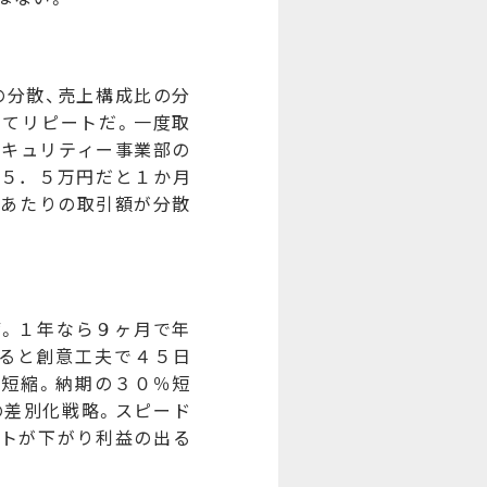
の分散、売上構成比の分
してリピートだ。一度取
セキュリティー事業部の
１５．５万円だと１か月
社あたりの取引額が分散
。１年なら９ヶ月で年
ると創意工夫で４５日
短縮。納期の３０％短
の差別化戦略。スピード
ストが下がり利益の出る