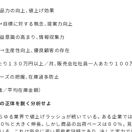
品力の向上、値上げ効果
→目標に対する執念、提案力向上
益意識の高まり、情報収集力
→生産性向上、優良顧客の存在
たり１３０万円以上／月、販売会社社員一人あたり１０
ーズの把握、在庫過多防止
価／平均在庫金額）
の正体を鋭く分析せよ
らゆる業界で値上げラッシュが続いている。ある企業では
０％と大きく伸長。しかし商品の出荷ベースは８０％。
いる。これは完全に追い風参考記録であり、決して実力で