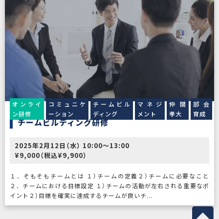
オンライ
コミュニケ
チームビル
マネジ
仲間
部会
ン研修
ーション
ディング
メント
孝大
育成
チームビルディング研修
2025年2月12日（水） 10:00〜13:00
¥9,000（税込¥9,900）
１．そもそもチームとは １）チームの定義２）チームに必要なこと
２．チームにおける目標設定 １）チームの活動が左右される重要なポ
イント２）目標を確実に達成するチームが良いチ...