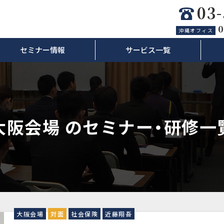
03
0
沖縄オフィス
セミナー情報
サービス一覧
大阪会場 のセミナー・研修一
大阪会場
対面
社会保険
近藤翔吾