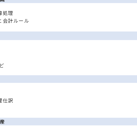
算処理
と会計ルール
ど
理仕訳
産