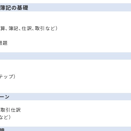
簿記の基礎
割
算、簿記、仕訳、取引など）
問題
テップ）
ーン
種取引仕訳
など）
識