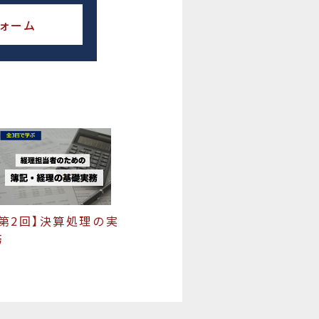
ォーム
【第2回】決算処理の実
務