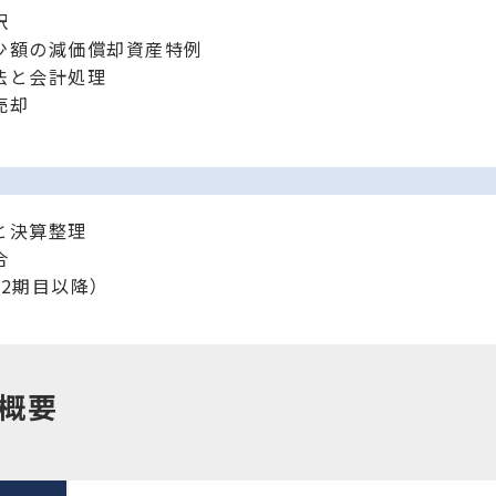
訳
少額の減価償却資産特例
法と会計処理
売却
と決算整理
合
2期目以降）
概要