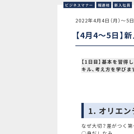
ビジネスマナー
報連相
新入社員
2022年4月4日（月）〜5日
【4月4〜5日】
【1日目】基本を習得
キル、考え方を学びま
1. オリエ
なぜ大切？差がつく第
○身だしなみ