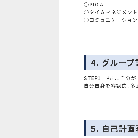
○PDCA
○タイムマネジメン
○コミュニケーション
4. グルー
STEP1 「もし、自
自分自身を客観的、多
5. 自己計