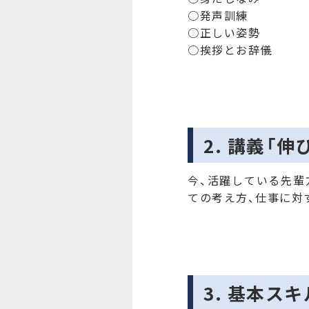
○発声訓練
○正しい姿勢
○挨拶とお辞儀
2. 講義「
今、活躍している先輩
ての考え方、仕事に対
3. 基本ス