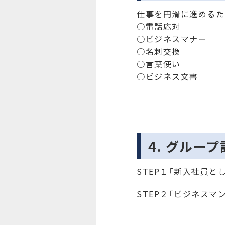
仕事を円滑に進めるた
○電話応対
○ビジネスマナー
○名刺交換
○言葉使い
○ビジネス文書
4. グルー
STEP１「新入社員と
STEP２「ビジネスマ