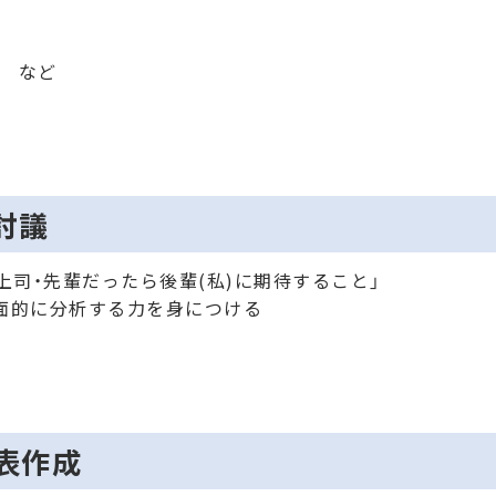
ト
 など
プ討議
分が上司・先輩だったら後輩(私)に期待すること」
面的に分析する力を身につける
画表作成