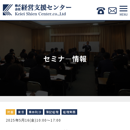
セミナ―情報
対面
東京
栗林利沙
簿記経理
経理実務
2025年5月16(金)10:00～17:00