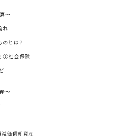
算～
流れ
ものとは？
税 ③社会保険
ど
産～
？
額減価償却資産