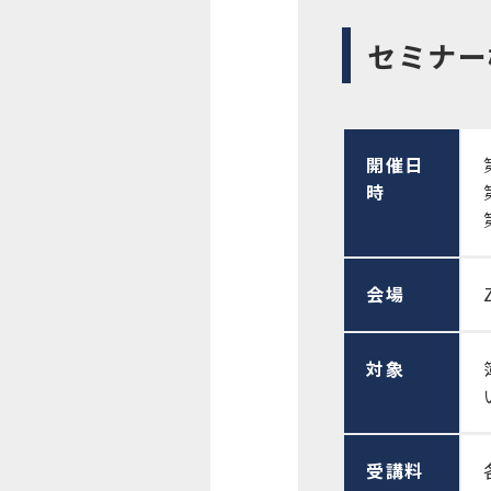
セミナー
開催日
時
会場
対象
受講料