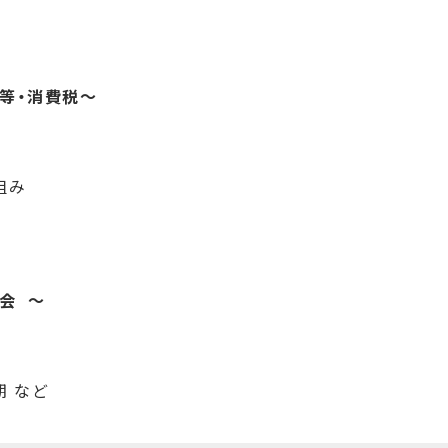
等・消費税～
組み
会 ～
期 など