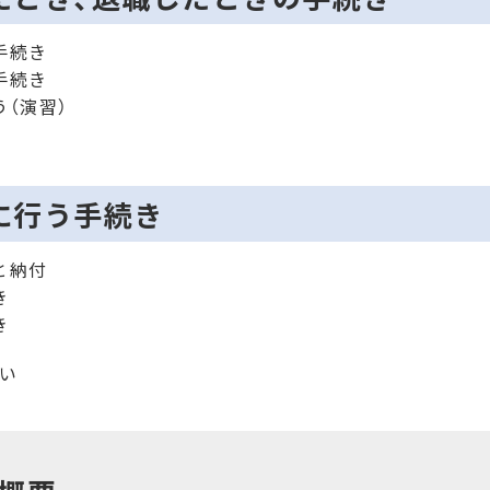
手続き
手続き
（演習）
に行う手続き
と納付
き
き
い