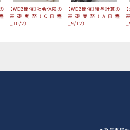
の
【WEB開催】社会保険の
【WEB開催】給与計算の
程
基礎実務（C日程
基礎実務（A日程
_10/2）
_
_9/12）
経営支援セ