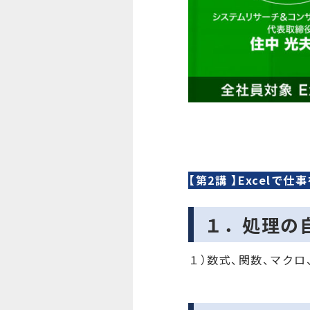
【第2講 】Excelで
１．処理の
１）数式、関数、マクロ