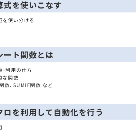
算式を使いこなす
照を使い分ける
施
シート関数とは
類・利用の仕方
的な関数
P関数、SUMIF関数 など
クロを利用して自動化を行う
用