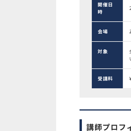
開催日
時
会場
対象
受講料
講師プロフ