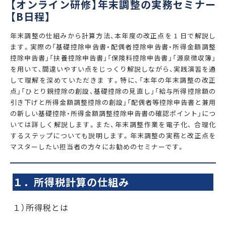
【オンライン研修】年末調整の実務セミナー
【B日程】
年末調整の仕組みから計算方法、本年度の改正点を 1 日で解説し
ます。実際の「基礎控除申告書・配偶者控除申告書・所得金額調整
控除申告書」「扶養控除申告書」「保険料控除申告書」「源泉徴収簿」
を用いて、間違いやすい点をじっくり解説しながら、実践演習を通
して理解を深めていただきま す。特に、「本年の年末調整の改正
点」「ひとり親控除の創設、基礎控除の見直し」「給与所得控除額の
引き下げと所得金額調整控除の創設」「配偶者等控除申告書と兼用
の新しい基礎控除・所得金額調整控除申告書の確認ポイント」につ
いては詳しく解説します。また、年末調整作業を電子化、 合理化
するステップについても説明します。年末調整の実務と改正点を
マスターしたい担当者の方々にお勧めのセミナーです。
１．所得税計算の仕組み
１）所得税とは