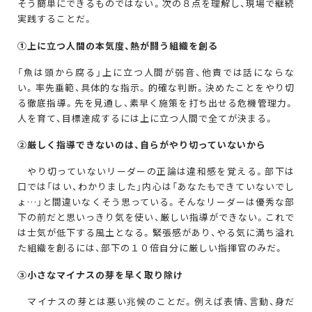
そう簡単にできるものではない。次の８点を理解し、現場で継続
実践することだ。
①
上に立つ人間の本気度、熱が闘う組織を創る
「魚は頭から腐る」上に立つ人間が弱音、他責では話にならな
い。率先垂範、具体的な指示。的確な判断。決めたことをやり切
る徹底指導。先を見通し、素早く施策を打ち出せる危機管理力。
人を育て、目標達成するには上に立つ人間で全てが決まる。
②
厳しく指導できないのは、自らがやり切っていないから
やり切っていないリーダーの正論は違和感を覚える。部下は
口では「はい、わかりました」内心は「あなたもできていないでし
ょ…」と間違いなくそう思っている。そんなリーダーは優秀な部
下の前だと思いっきり気を使い、厳しい指導ができない。これで
は士気が低下する風土となる。緊張感があり、やる気に満ち溢れ
た組織を創るには、部下の１０倍自分に厳しい指揮官のみだ。
③
小さなマイナスの芽を早く取り除け
マイナスの芽とは悪い兆候のことだ。例えば表情、言動、身だ