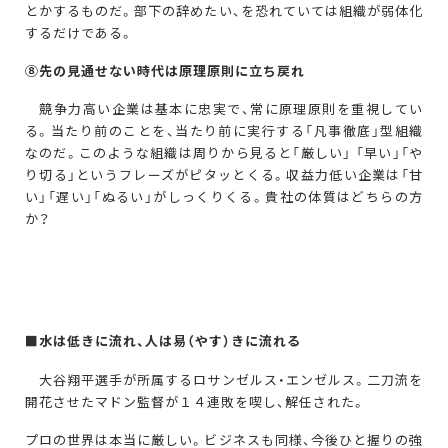
とかするものだ。部下の辞めたい、を恐れていては組織が弱体化
するだけである。
⑧
先の見通せない時代は原理原則に立ち戻れ
競争力高い企業は基本に忠実で、常に原理原則を重視してい
る。当たり前のことを、当たり前に実行する「凡事徹底」型組織
なのだ。このような組織は周りから見ると「厳しい」 「早い」「や
り切る」というフレーズがピタッとくる。収益力低い企業は「甘
い」「遅い」「ぬるい」がしっくりくる。貴社の体質はどちらの方
か？
■水は低きに流れ、人は易（やす）きに流れる
大谷翔平選手が所属するロサンゼルス・エンゼルス。二刀流を
開花させたマドン監督が１４連敗を喫し、解任された。
プロの世界は本当に厳しい。ビジネスも同様、今後ひと握りの強