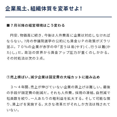
企業風土、組織体質を変革せよ！
■７月以降の経営環境はこう変わる
円安、物価高に続き、今後は人件費高に企業は対応しなければ
ならない。7月の参議院選挙の公約にも賃金ＵＰの政策がズラリ
並ぶ。７０％の企業が赤字の中「言うは易(やす)く、行うは難(か
た)し」だ。政治の世界から賃金アップ圧力が重くのしかかる。
その対処法は次の３点。
①
売上横ばい、減少企業は固定費の大幅カットに踏み込め
３〜４年間、売上が伸びていない企業の賃上げは難しい。最後
の手段が固定費の削減だ。それも人件費。採用の凍結、自然減で
社員数を絞り、一人あたりの粗利益を拡大する。そして可能な限
り、賃上げを実施する。大きな改革だがそれしか方法は残されて
いない。