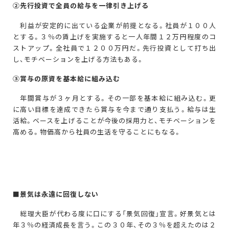
②
先行投資で全員の給与を一律引き上げる
利益が安定的に出ている企業が前提となる。社員が１００人
とする。３％の賃上げを実施すると一人年間１２万円程度のコ
ストアップ。全社員で１２００万円だ。先行投資として打ち出
し、モチベーションを上げる方法もある。
③
賞与の原資を基本給に組み込む
年間賞与が３ヶ月とする。その一部を基本給に組み込む。更
に高い目標を達成できたら賞与を今まで通り支払う。給与は生
活給。ベースを上げることが今後の採用力と、モチベーションを
高める。物価高から社員の生活を守ることにもなる。
■景気は永遠に回復しない
総理大臣が代わる度に口にする「景気回復」宣言。好景気とは
年３％の経済成長を言う。この３０年、その３％を超えたのは２