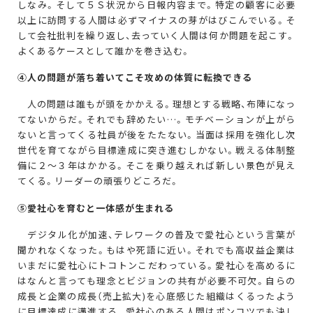
しなみ。そして５Ｓ状況から日報内容まで。特定の顧客に必要
以上に訪問する人間は必ずマイナスの芽がはびこんでいる。そ
して会社批判を繰り返し、去っていく人間は何か問題を起こす。
よくあるケースとして誰かを巻き込む。
④
人の問題が落ち着いてこそ攻めの体質に転換できる
人の問題は誰もが頭をかかえる。理想とする戦略、布陣になっ
てないからだ。それでも辞めたい…。モチベーションが上がら
ないと言ってくる社員が後をたたない。当面は採用を強化し次
世代を育てながら目標達成に突き進むしかない。戦える体制整
備に２〜３年はかかる。そこを乗り越えれば新しい景色が見え
てくる。リーダーの頑張りどころだ。
⑤
愛社心を育むと一体感が生まれる
デジタル化が加速、テレワークの普及で愛社心という言葉が
聞かれなくなった。もはや死語に近い。それでも高収益企業は
いまだに愛社心にトコトンこだわっている。愛社心を高めるに
はなんと言っても理念とビジョンの共有が必要不可欠。自らの
成長と企業の成長（売上拡大)を心底感じた組織はくるったよう
に目標達成に邁進する。愛社心のある人間はポンコツでも決し