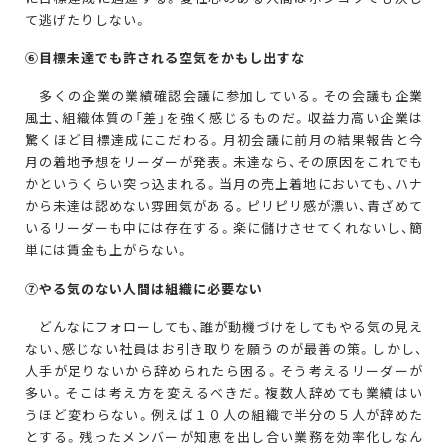
て逃げたりしない。
⑥
目標未達でも許される空気をかもし出すな
多くの企業の業績確認会議に参加している。その会議も企業
風土、組織体質の「差」を強く感じるものだ。収益力高い企業は
驚くほど目標達成にこだわる。月初会議に前月の結果報告と今
月の着地予想をリーダーが発表。未達なら、その原因をこれでも
かというくらい突っ込まれる。当月の売上着地においても、ハナ
から未達は認めない雰囲気がある。ピリピリ感が漂い、青ざめて
いるリーダーも中には存在する。楽に儲けさせてくれないし、簡
単には賃金も上がらない。
⑦
やる気のない人間は組織に必要ない
どんなにフォローしても、誰が動機づけをしてもやる気の見え
ない、感じない社員はお引き取りを願うのが最善の策。しかし、
人手が足りないから辞められたら困る。そう考えるリーダーが
多い。そこは考え方を変えるべきだ。複数人辞めても業績はい
うほど変わらない。例えば１０人の組織で半分の５人が辞めた
とする。残ったメンバーが知恵を出し合い業務を効率化しなん