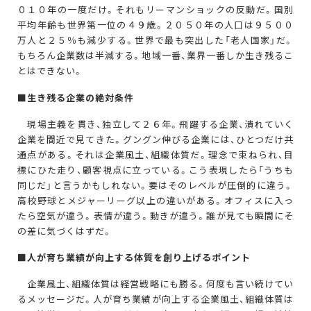
０１０年の一度だけ。それもリーマンショックの反動だ。国別
平均年齢も世界第一位の４９歳。２０５０年の人口は９５００
万人と２５％も減少する。世界で最も突出した「老人国家」だ。
もちろん企業数は半減する。地域一番、業界一番しか生き残るこ
とはできない。
■生き残る企業の絶対条件
現場主義を貫き、独立して２６年。飛躍する企業、潰れていく
企業を間近で見てきた。グングン伸びる企業には、ひとつだけ共
通点がある。それは企業風土、組織体質だ。理念で束ねられ、目
標にひた走り、顧客視点に立っている。こう表現したら「うちも
同じだ」と言うかもしれない。要はそのレベルが圧倒的に違う。
高校野球とメジャーリーグ以上の違いがある。オフィスに入っ
たら空気が違う。表情が違う。動きが違う。誰が見ても瞬間にそ
の差に気づくはずだ。
■人が育ち業績が向上する体質を創り上げるポイント
企業風土、組織体質は経営戦略にも勝る。何度も言い続けてい
るメッセージだ。人が育ち業績が向上する企業風土、組織体質は