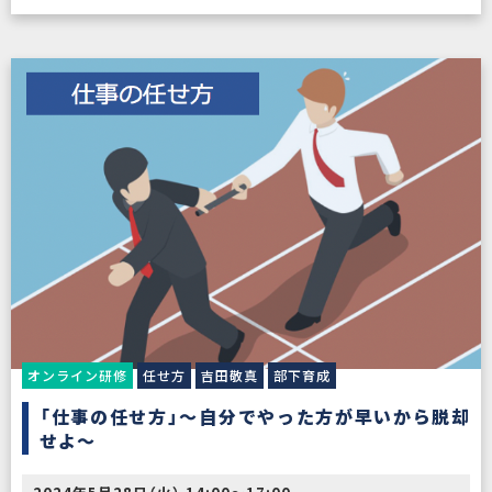
オンライン研修
任せ方
吉田敬真
部下育成
「仕事の任せ方」〜自分でやった方が早いから脱却
せよ〜