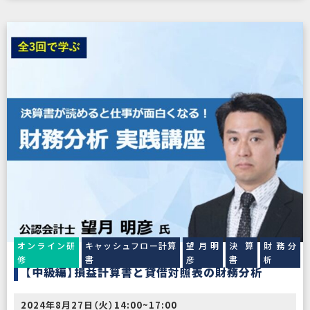
オンライン研
キャッシュフロー計算
望月明
決算
財務分
修
書
彦
書
析
【中級編】損益計算書と貸借対照表の財務分析
2024年8月27日（火）14:00~17:00