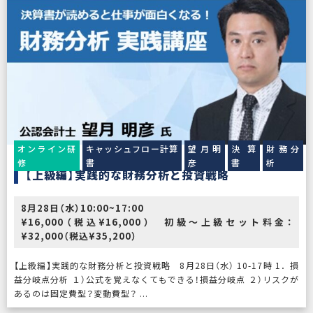
オンライン研
キャッシュフロー計算
望月明
決算
財務分
修
書
彦
書
析
【上級編】実践的な財務分析と投資戦略
8月28日（水）10:00~17:00
¥16,000（税込¥16,000） 初級～上級セット料金：
¥32,000（税込¥35,200）
【上級編】実践的な財務分析と投資戦略 8月28日（水） 10-17時 1．損
益分岐点分析 １）公式を覚えなくてもできる！損益分岐点 ２）リスクが
あるのは固定費型？変動費型？ ...