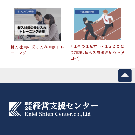
「仕事の任せ方」〜任せること
新入社員の受け入れ直前トレ
で組織、個人を成長させる〜(A
ーニング
日程)