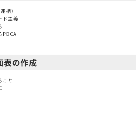
報連相）
ード主義
る
PDCA
画表の作成
ること
に