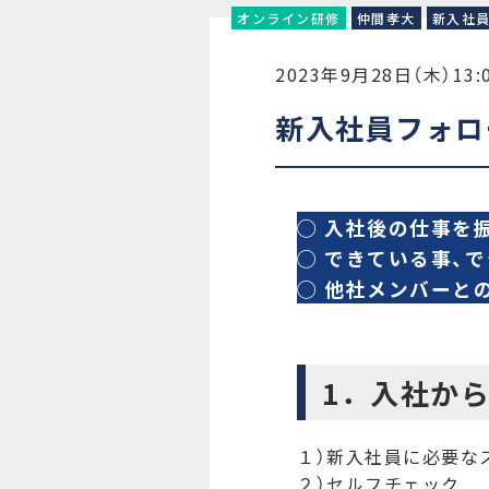
オンライン研修
仲間孝大
新入社
2023年9月28日（木）13:0
新入社員フォロ
◯ 入社後の仕事を
◯ できている事、
◯ 他社メンバーと
1．入社か
１）新入社員に必要な
２）セルフチェック