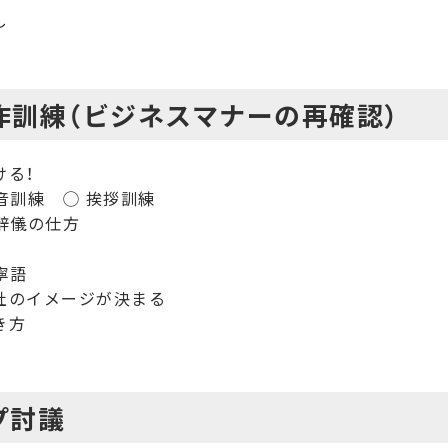
し
作訓練（ビジネスマナーの再確認）
ける！
音訓練 ◯ 挨拶訓練
辞儀の仕方
寧語
社のイメージが決まる
き方
プ討議