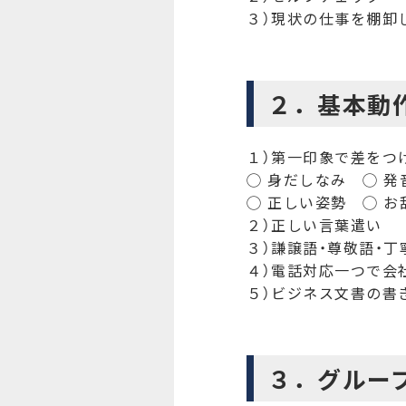
３）現状の仕事を棚卸
２．基本動
１）第一印象で差をつ
◯ 身だしなみ ◯ 発
◯ 正しい姿勢 ◯ お
２）正しい言葉遣い
３）謙譲語・尊敬語・丁
４）電話対応一つで会
５）ビジネス文書の書
３．グルー