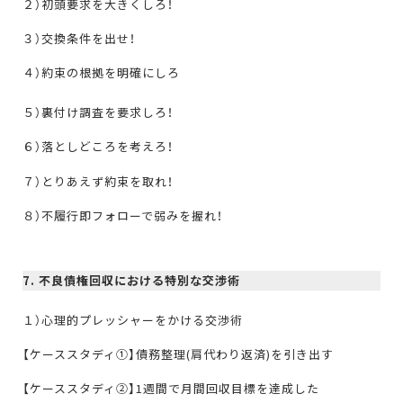
２）初頭要求を大きくしろ！
３）交換条件を出せ！
４）約束の根拠を明確にしろ
５）裏付け調査を要求しろ！
６）落としどころを考えろ！
７）とりあえず約束を取れ！
８）不履行即フォローで弱みを握れ！
7. 不良債権回収における特別な交渉術
１）心理的プレッシャーをかける交渉術
【ケーススタディ①】債務整理(肩代わり返済)を引き出す
【ケーススタディ②】1週間で月間回収目標を達成した