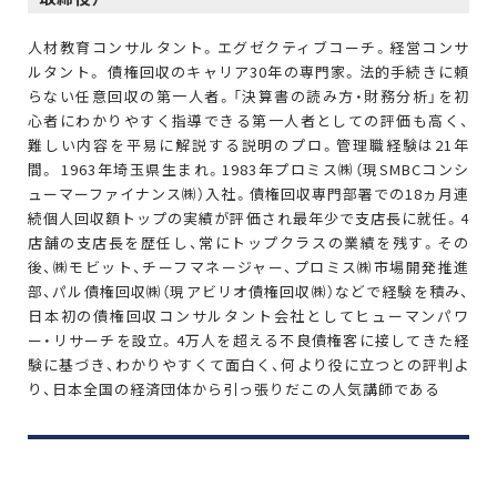
人材教育コンサルタント。エグゼクティブコーチ。経営コンサ
ルタント。 債権回収のキャリア30年の専門家。法的手続きに頼
らない任意回収の第一人者。「決算書の読み方・財務分析」を初
心者にわかりやすく指導できる第一人者としての評価も高く、
難しい内容を平易に解説する説明のプロ。管理職経験は21年
間。 1963年埼玉県生まれ。1983年プロミス㈱（現SMBCコンシ
ューマーファイナンス㈱）入社。債権回収専門部署での18ヵ月連
続個人回収額トップの実績が評価され最年少で支店長に就任。4
店舗の支店長を歴任し、常にトップクラスの業績を残す。その
後、㈱モビット、チーフマネージャー、プロミス㈱市場開発推進
部、パル債権回収㈱（現アビリオ債権回収㈱）などで経験を積み、
日本初の債権回収コンサルタント会社としてヒューマンパワ
ー・リサーチを設立。4万人を超える不良債権客に接してきた経
験に基づき、わかりやすくて面白く、何より役に立つとの評判よ
り、日本全国の経済団体から引っ張りだこの人気講師である