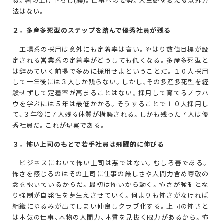
る。箸の上げ下ろし(躾)。仕事への姿勢。人生観を変える以外方
法はない。
２．多産多死型のステップを踏んで優秀社員が残る
工場系の採用は意外にも定着率は高い。やはり数値目標が設
定される営業系の定着率がどうしても低くなる。多産多死型と
は辞めていく前提で多めに採用せよということだ。１０人採用
して一年後には３人しか残らない。しかし、その多産多死型を経
験せずして定着率が高まることはない。採用して育てるノウハ
ウを学ぶには５年は最低かかる。そうすることで１０人採用し
て、３年後に７人残る体質が構築される。しかも残った７人は優
秀社員だ。これが現実である。
３．怖い上司
のもとで若手社員は飛躍的に伸びる
ビジネスにおいて怖い上司は悪ではない。むしろ善である。
怖さを感じるのはその上司に仕事の厳しさや人間力含め尊敬の
念を抱いているからだ。最初は怖いから動く。怖さが強制とな
り強制が自発性を芽生えさせていく。何よりも怖さがなければ
組織にゆるみが出てしまい仲良しクラブ化する。上司の怖さと
は本気の仕事、本物の人間力、本質を見抜く眼力があるから。怖