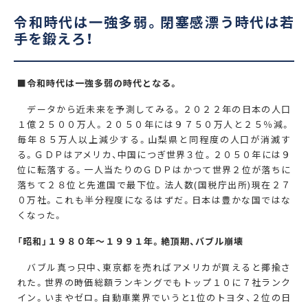
令和時代は一強多弱。閉塞感漂う時代は若
手を鍛えろ！
■令和時代は一強多弱の時代となる。
データから近未来を予測してみる。２０２２年の日本の人口
１億２５００万人。２０５０年には９７５０万人と２５％減。
毎年８５万人以上減少する。山梨県と同程度の人口が消滅す
る。ＧＤＰはアメリカ、中国につぎ世界３位。２０５０年には９
位に転落する。一人当たりのＧＤＰはかつて世界２位が落ちに
落ちて２８位と先進国で最下位。法人数(国税庁出所)現在２７
０万社。これも半分程度になるはずだ。日本は豊かな国ではな
くなった。
「昭和」１９８０年～１９９１年。絶頂期、バブル崩壊
バブル真っ只中、東京都を売ればアメリカが買えると揶揄さ
れた。世界の時価総額ランキングでもトップ１０に７社ランク
イン。いまやゼロ。自動車業界でいうと1位のトヨタ、２位の日