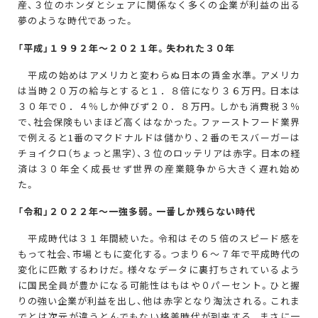
産、３位のホンダとシェアに関係なく多くの企業が利益の出る
夢のような時代であった。
「
平成」１９９２年
〜
２０２１年。失われた
３０年
平成の始めはアメリカと変わらぬ日本の賃金水準。アメリカ
は当時２０万の給与とすると１．８倍になり３６万円。日本は
３０年で０．４％しか伸びず２０．８万円。しかも消費税３％
で、社会保険もいまほど高くはなかった。ファーストフード業界
で例えると1番のマクドナルドは儲かり、２番のモスバーガーは
チョイクロ（ちょっと黒字）、３位のロッテリアは赤字。日本の経
済は３０年全く成長せず世界の産業競争から大きく遅れ始め
た。
「令和」
２０２２年～一強多弱。一番しか残らない時代
平成時代は３１年間続いた。令和はその５倍のスピード感を
もって社会、市場ともに変化する。つまり６～７年で平成時代の
変化に匹敵するわけだ。様々なデータに裏打ちされているよう
に国民全員が豊かになる可能性はもはや０パーセント。ひと握
りの強い企業が利益を出し、他は赤字となり淘汰される。これま
でとは次元が違うとんでもない格差時代が到来する。まさに一