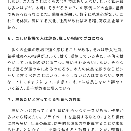
しない。こんなことはうちの会社ではありえない、という管理職
も多いはずだ。本当にそうだろうか？この事例はどの企業、組織
でもあるあるなことだ。業績魂が弱い。数字に執着心がない。こ
れこそ体質。気にする文化、社風があればある程、高収益企業で
ある。
６．ユルい指導で人は辞め、厳しい指導でプロになる
多くの企業の現場で強く感じることがある。それは新入社員、
若手社員への指導がユルく、甘く、妥協している点だ。子供を甘
やかしている親の姿と瓜二つ。辞められたらいけない。そうな
れば困るが頭の中にあるのだろう。本人の成長を願うならピシ
ャリと言うべきことはいう。そうしないと人は育たない。皮肉
なことに、あまりにもユルすぎてこれでは成長しないと辞めて
いく新人、若手が急激に増えている。
７．辞めたいと言ってくる社員への対応
辞めたいと言ってくる社員にも色々なケースがある。残業が
多いから辞めたい。プライベートを重視するゆとり、さとり世代
に最も多い。仕事の基本、効率的な進め方を指導することが求め
られる。とにかくここを乗り越えろと鼓舞することだ。転職し