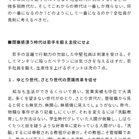
強多弱時代だ。そしてこれからの時代は一番しか残らない。何
の一番になるのか？どのようにして一番になるのか？全社員が
真剣に考えるべきだ。
■閉塞感漂う時代は若手を鍛え主役にせよ
若手の活躍で行動力の欠如した中堅社員は刺激を受ける。そ
してマンネリに陥ったベテランには気づきを与えるはずだ。若
手社員を鍛え、生産性を上げるポイントは次の７点。
１．ゆとり世代、さとり世代の意識改革を促せ
給与も生活ができるくらいで良い。営業実績も中位で大満
足。多くを望まない世代がゆとり、さとり世代だ。管理職から見
ると何とも無気力、無関心、無感情に見えてしょうがない。昨今、
物騒な事件があり記載しにくいが、それを変えるには「洗脳教
育」しか方法はない。学生時代グレていた人間が就職し、しばら
くたつと目を疑うような好青年に変わっている人間がいる。「洗
脳」するには尊敬される教祖が必要だ。その教祖こそ管理職であ