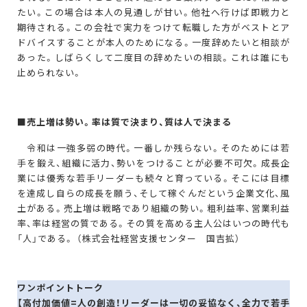
たい。この場合は本人の見通しが甘い。他社へ行けば即戦力と
期待される。この会社で実力をつけて転職した方がベストとア
ドバイスすることが本人のためになる。一度辞めたいと相談が
あった。しばらくして二度目の辞めたいの相談。これは誰にも
止められない。
■売上増は勢い。率は質で決まり、質は人で決まる
令和は一強多弱の時代。一番しか残らない。そのためには若
手を鍛え、組織に活力、勢いをつけることが必要不可欠。成長企
業には優秀な若手リーダーも続々と育っている。そこには目標
を達成し自らの成長を願う、そして稼ぐんだという企業文化、風
土がある。売上増は戦略であり組織の勢い。粗利益率、営業利益
率、率は経営の質である。その質を高める主人公はいつの時代も
「人」である。 （株式会社経営支援センター 国吉拡）
ワンポイントトーク
【高付加価値=人の創造！リーダーは一切の妥協なく、全力で若手