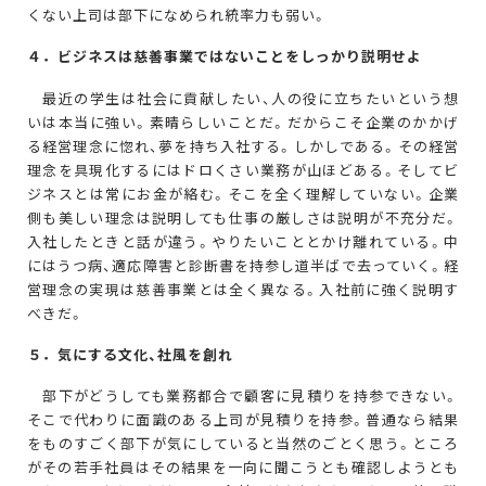
くない上司は部下になめられ統率力も弱い。
４．ビジネス
は慈善事業ではないことをしっかり説明せよ
最近の学生は社会に貢献したい、人の役に立ちたいという想
いは本当に強い。素晴らしいことだ。だからこそ企業のかかげ
る経営理念に惚れ、夢を持ち入社する。しかしである。その経営
理念を具現化するにはドロくさい業務が山ほどある。そしてビ
ジネスとは常にお金が絡む。そこを全く理解していない。企業
側も美しい理念は説明しても仕事の厳しさは説明が不充分だ。
入社したときと話が違う。やりたいこととかけ離れている。中
にはうつ病、適応障害と診断書を持参し道半ばで去っていく。経
営理念の実現は慈善事業とは全く異なる。入社前に強く説明す
べきだ。
５．気にする文化、社風を創れ
部下がどうしても業務都合で顧客に見積りを持参できない。
そこで代わりに面識のある上司が見積りを持参。普通なら結果
をものすごく部下が気にしていると当然のごとく思う。ところ
がその若手社員はその結果を一向に聞こうとも確認しようとも