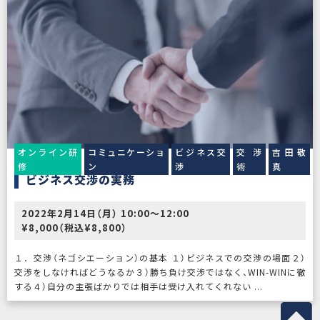
オンライン研
コミュニケーショ
ビジネス交
交渉
吉田敬
修
ン
渉
術
真
ビジネス交渉の実務
2022年2月14日（月） 10:00〜12:00
¥8,000（税込¥8,800）
１．交渉（ネゴシエーション）の基本 １）ビジネスでの交渉の場面２）
交渉をしなければどうなるか３）勝ち負け交渉ではなく、WIN-WINに徹
する４）自分の主張ばかりでは相手は受け入れてくれない ...