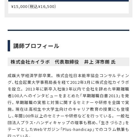
¥15,000（税込¥16,500）
講師プロフィール
株式会社カイラボ 代表取締役 井上 洋市朗 氏
成蹊大学経済学部卒業。 株式会社日本能率協会コンサルティン
グ、社会起業大学事務局長を経て2012年3月に株式会社カイラボ
を設立。 2013年に新卒入社後3年以内で会社を辞めた早期離職
者100人へのインタビューをまとめた「早期離職白書2013」を発
行。早期離職の実態と対策に関するセミナーや研修を全国で実
施。現在は高校生や大学生向けのキャリア教育の授業にも登壇
し、年間100件以上のセミナーや研修などを行っている。 一般社
団法人プラス・ハンディキャップの理事も務め、「生きづらさ」を
テーマとしたWebマガジン「Plus-handicap」でのコラム執筆も
行っている。