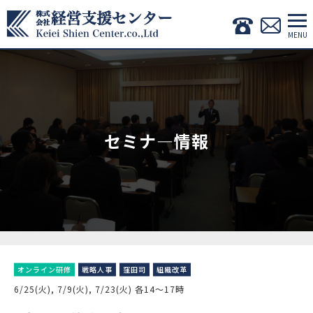
セミナ―情報
オンライン研修
戦略人事
窪田司
組織改革
6/25(火), 7/9(火), 7/23(火) 各14〜17時