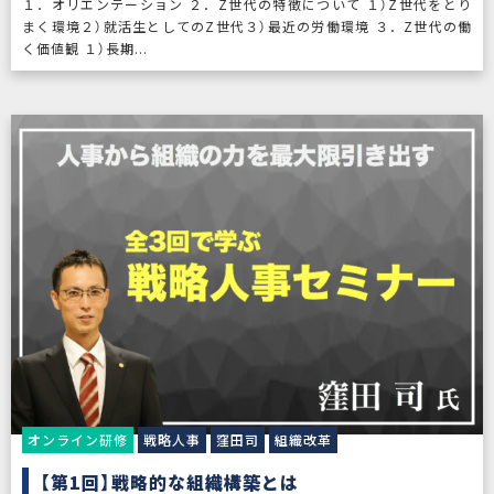
１．オリエンテーション ２．Z世代の特徴について １）Z世代をとり
まく環境２）就活生としてのZ世代３）最近の労働環境 ３．Z世代の働
く価値観 １）長期...
オンライン研修
戦略人事
窪田司
組織改革
【第1回】戦略的な組織構築とは