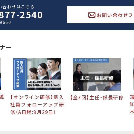
い合わせはこちら
877-2540
お問い合わせフ
-9660
ナー
践
【オンライン研修】新入
【全3回】主任・係長研修
社員フォローアップ研
修（A日程:9月29日）