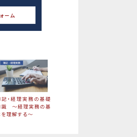
ォーム
簿記・経理実務の基礎
知識 〜経理実務の基
本を理解する〜