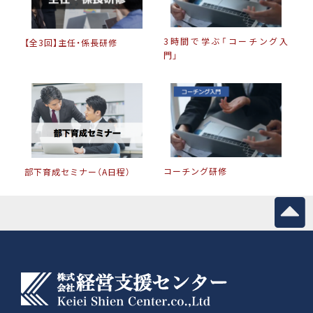
3時間で学ぶ「コーチング入
【全3回】主任・係長研修
門」
コーチング研修
部下育成セミナー（A日程）