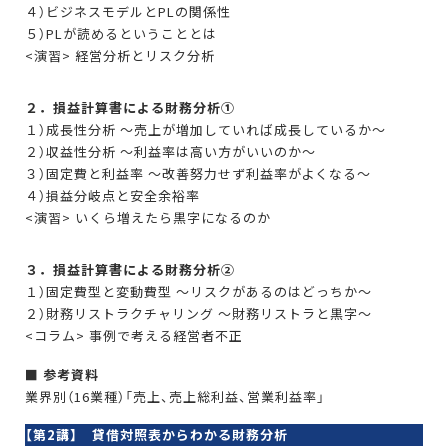
４）ビジネスモデルとPLの関係性
５）PLが読めるということとは
<演習> 経営分析とリスク分析
２．損益計算書による財務分析①
１）成長性分析 ～売上が増加していれば成長しているか～
２）収益性分析 ～利益率は高い方がいいのか～
３）固定費と利益率 ～改善努力せず利益率がよくなる～
４）損益分岐点と安全余裕率
<演習> いくら増えたら黒字になるのか
３．損益計算書による財務分析②
１）固定費型と変動費型 ～リスクがあるのはどっちか～
２）財務リストラクチャリング ～財務リストラと黒字～
<コラム> 事例で考える経営者不正
■ 参考資料
業界別（16業種）「売上、売上総利益、営業利益率」
【第2講】 貸借対照表からわかる財務分析